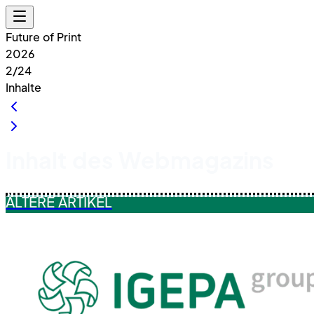
Future of Print
2026
2/24
Inhalte
Inhalt des Webmagazins