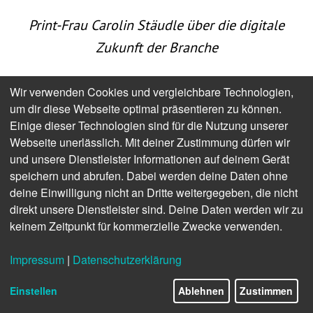
Print-Frau Carolin Stäudle über die digitale
Zukunft der Branche
Digitalisierung in der Druckindustrie – zwischen
Wir verwenden Cookies und vergleichbare Technologien,
Hype und Handwerk liegt oft nur ein schmaler Grat.
um dir diese Webseite optimal präsentieren zu können.
Carolin Stäudle führt die Stäudle GmbH in Öhringen
Einige dieser Technologien sind für die Nutzung unserer
in fünfter Generation und hat dabei einen
Webseite unerlässlich. Mit deiner Zustimmung dürfen wir
pragmatischen Weg gefunden: Digitalisierung nicht
und unsere Dienstleister Informationen auf deinem Gerät
als Heilsversprechen, sondern als kontinuierliche
speichern und abrufen. Dabei werden deine Daten ohne
Optimierung verstehen. 40 % weniger Aufwand in
deine Einwilligung nicht an Dritte weitergegeben, die nicht
der Auftragssachbearbeitung durch viele kleine
direkt unsere Dienstleister sind. Deine Daten werden wir zu
Projekte statt eines großen Wurfs. Pilotprojekte, die
keinem Zeitpunkt für kommerzielle Zwecke verwenden.
Mitarbeitende mitnehmen, statt sie zu überrollen.
Und die Erkenntnis, dass saubere Datenpflege
Impressum
|
Datenschutzerklärung
manchmal wichtiger ist als die nächste KI-
Anwendung. Im Gespräch erklärt die
Einstellen
Ablehnen
Zustimmen
Geschäftsführerin des Etikettenherstellers, warum
Digitalisierung vor allem eines verhindert: