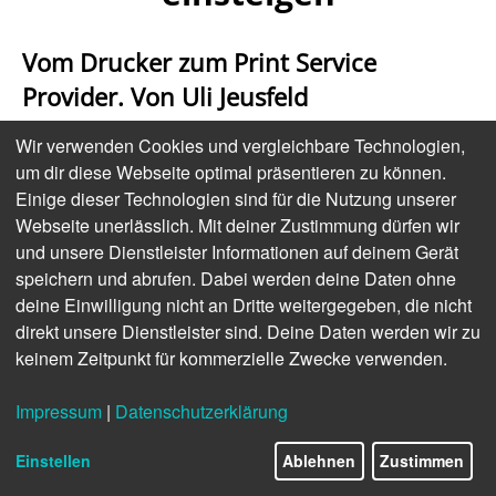
Vom Drucker zum Print Service
Provider. Von Uli Jeusfeld
Wir verwenden Cookies und vergleichbare Technologien,
Print wird weniger, Print wird wertvoller –
um dir diese Webseite optimal präsentieren zu können.
Kunden wollen proaktiv vom Wert von Print
Einige dieser Technologien sind für die Nutzung unserer
überzeugt werden. Ob Familienbetrieb mit
Webseite unerlässlich. Mit deiner Zustimmung dürfen wir
Traditionsmaschinen oder Hightech-
und unsere Dienstleister Informationen auf deinem Gerät
Produktionsdienstleister mit modernster
speichern und abrufen. Dabei werden deine Daten ohne
Hardware im Drucksaal – die meisten stehen
deine Einwilligung nicht an Dritte weitergegeben, die nicht
direkt unsere Dienstleister sind. Deine Daten werden wir zu
heute vor derselben Frage: Wie gelingt der
keinem Zeitpunkt für kommerzielle Zwecke verwenden.
Schritt vom Bedrucken von Papier zur
datengetriebenen Prozesslandschaft?
Impressum
|
Datenschutzerklärung
Programmatic Print ist ein zeitgemäßer Ansatz,
der seine Bezeichnung vom Programmatic
Einstellen
Ablehnen
Zustimmen
Advertising, der Marketingautomatisierung in