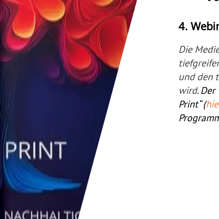
4. Webin
Die Medie
tiefgreife
und den t
wird
. Der
Print“ (
hie
Programma