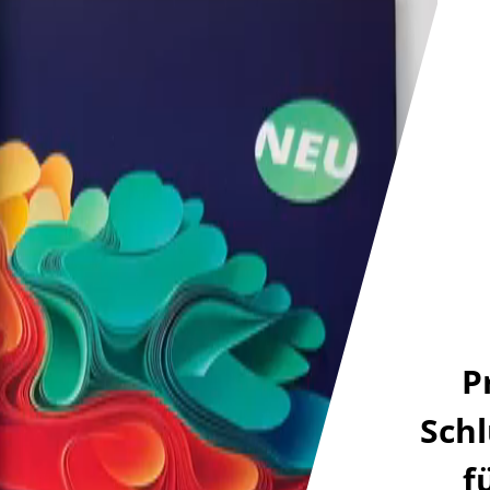
P
Sch
f